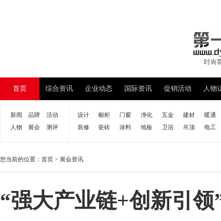
首页
综合资讯
企业动态
国际资讯
促销活动
人物
新闻
品牌
活动
设计
橱柜
门窗
净化
五金
建材
暖通
人物
展会
测评
装修
瓷砖
涂料
地板
卫浴
吊顶
电工
您当前的位置：
首页
>
展会资讯
“强大产业链+创新引领