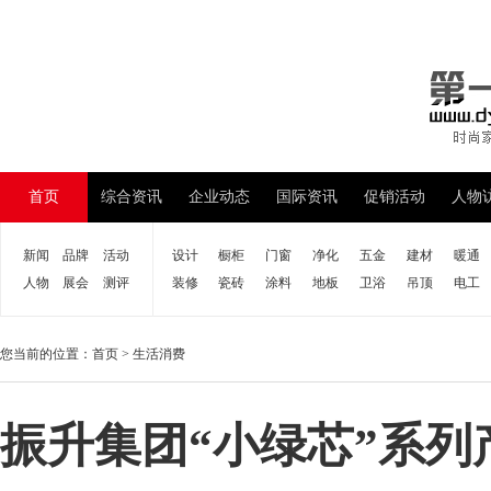
首页
综合资讯
企业动态
国际资讯
促销活动
人物
新闻
品牌
活动
设计
橱柜
门窗
净化
五金
建材
暖通
人物
展会
测评
装修
瓷砖
涂料
地板
卫浴
吊顶
电工
您当前的位置：
首页
>
生活消费
振升集团“小绿芯”系列