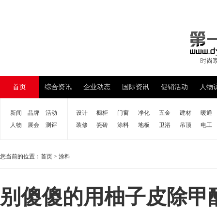
首页
综合资讯
企业动态
国际资讯
促销活动
人物
新闻
品牌
活动
设计
橱柜
门窗
净化
五金
建材
暖通
人物
展会
测评
装修
瓷砖
涂料
地板
卫浴
吊顶
电工
您当前的位置：
首页
>
涂料
别傻傻的用柚子皮除甲