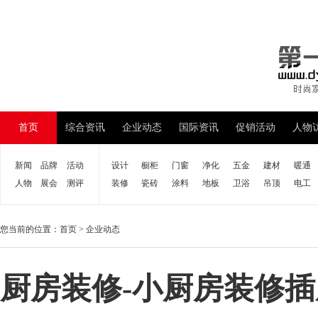
首页
综合资讯
企业动态
国际资讯
促销活动
人物
新闻
品牌
活动
设计
橱柜
门窗
净化
五金
建材
暖通
人物
展会
测评
装修
瓷砖
涂料
地板
卫浴
吊顶
电工
您当前的位置：
首页
>
企业动态
厨房装修-小厨房装修