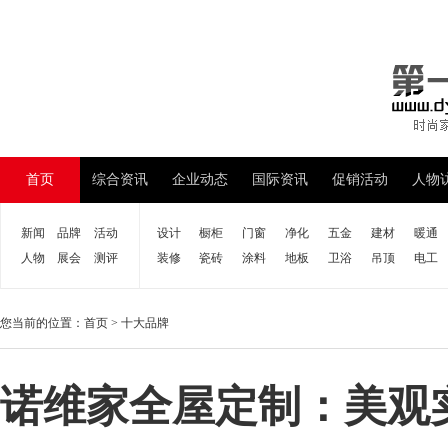
首页
综合资讯
企业动态
国际资讯
促销活动
人物
新闻
品牌
活动
设计
橱柜
门窗
净化
五金
建材
暖通
人物
展会
测评
装修
瓷砖
涂料
地板
卫浴
吊顶
电工
您当前的位置：
首页
>
十大品牌
诺维家全屋定制：美观