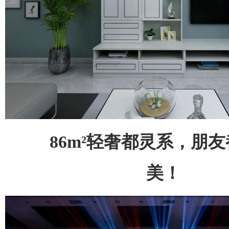
86m²轻奢都灵系，朋
美！