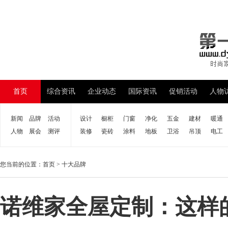
首页
综合资讯
企业动态
国际资讯
促销活动
人物
新闻
品牌
活动
设计
橱柜
门窗
净化
五金
建材
暖通
人物
展会
测评
装修
瓷砖
涂料
地板
卫浴
吊顶
电工
您当前的位置：
首页
>
十大品牌
诺维家全屋定制：这样