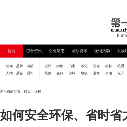
首页
综合资讯
企业动态
国际资讯
促销活动
人物
新闻
品牌
活动
设计
橱柜
门窗
净化
五金
建材
暖通
人物
展会
测评
装修
瓷砖
涂料
地板
卫浴
吊顶
电工
您当前的位置：
首页
>
床榻
如何安全环保、省时省