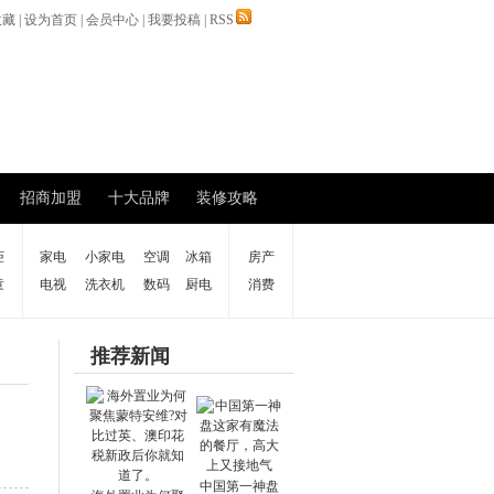
收藏
|
设为首页
|
会员中心
|
我要投稿
|
RSS
招商加盟
十大品牌
装修攻略
柜
家电
小家电
空调
冰箱
房产
童
电视
洗衣机
数码
厨电
消费
推荐新闻
中国第一神盘