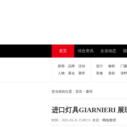
首页
综合资讯
企业动态
国
新闻
品牌
活动
设计
橱柜
门
人物
展会
测评
装修
瓷砖
涂
您当前的位置：
首页
>
窗帘
进口灯具GIARNIERI 
时间：2021-03-31 15:00:15 来源：
网络整理