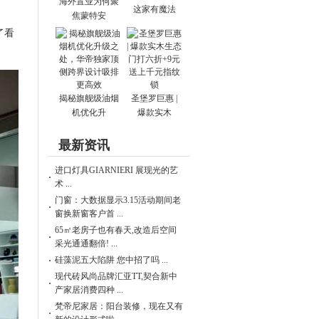
海外置业为何聚
这家有魔法
焦蒙特安
了看
揭秘旗舰级油烟
圣堡罗巨惠 |
机优化升
爆款实木
最新资讯
进口灯具GIARNIERI 展现光的艺
术 ...
门窗：大数据显示3.15活动期间老
窗换新窗客户首 ...
65㎡老房子也有春天,改造后空间
采光通通翻倍! ...
硅藻泥五大陷阱 您中招了吗 ...
现代砖风尚品牌汇亚TT,契合新中
产家居消费四种 ...
梵帝尼家居：阳台装修，现在又有