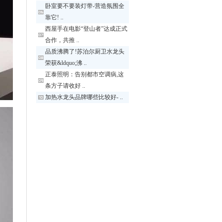
卧室要不要装灯带-营造氛围全
靠它! ..
西屋手在电影“登山者”达成正式
合作，共推 ..
品质沸腾了!苏泊尔厨卫水龙头
荣获&ldquo;沸 ..
正泰照明：告别都市空调病,这
条方子请收好 ..
加热水龙头品牌哪些比较好- ..