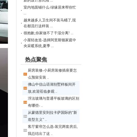
新的设计形式啦 ...
室内地面铺什么-绿缘居来帮你忙
...
越来越多人卫生间不装马桶了,现
在都流行这样装 ...
很抱歉,你家做不了干湿分离! ...
小屋轻改造-选择阿里斯顿家庭中
央采暖系统,夏季 ...
热点聚焦
厨房装修-小厨房装修插座要怎
么预留安装 ..
佛山中信山语湖别墅样板间开
放,欢迎莅临参观 ..
浮法玻璃与普通平板玻璃的区别
有哪些- ..
从蒙德里安到拉卡萨国际的“新
造型主义” ..
客厅窗帘怎么选-装完两套房后,
我总结出了这 ..