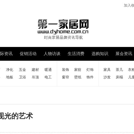
加入
际资讯
促销活动
人物访谈
生活消费
选购知识
展会资讯
窗
净化
五金
建材
暖通
装饰
家纺
灯饰
家具
茶几
衣
料
地板
卫浴
吊顶
电工
窗帘
壁纸
饰件
沙发
床榻
儿
展现光的艺术