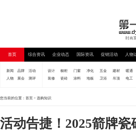
首页
综合资讯
企业动态
国际资讯
促销活动
人物
新闻
品牌
活动
设计
橱柜
门窗
净化
五金
建材
暖通
人物
展会
测评
装修
瓷砖
涂料
地板
卫浴
吊顶
电工
您当前的位置：
首页
>
选购知识
活动告捷！2025箭牌瓷砖