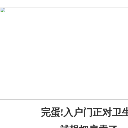
完蛋!入户门正对卫生