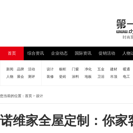
首页
综合资讯
企业动态
国际资讯
促销活动
人物
新闻
品牌
活动
设计
橱柜
门窗
净化
五金
建材
暖通
人物
展会
测评
装修
瓷砖
涂料
地板
卫浴
吊顶
电工
您当前的位置：
首页
>
设计
诺维家全屋定制：你家