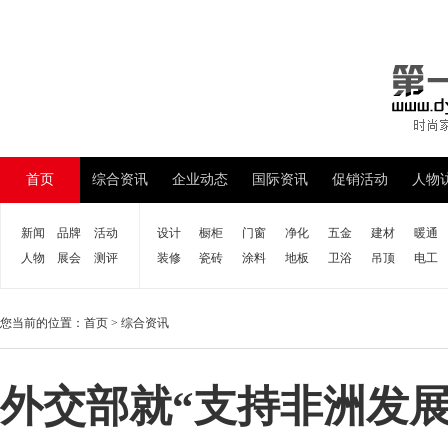
首页
综合资讯
企业动态
国际资讯
促销活动
人物
新闻
品牌
活动
设计
橱柜
门窗
净化
五金
建材
暖通
人物
展会
测评
装修
瓷砖
涂料
地板
卫浴
吊顶
电工
您当前的位置：
首页
>
综合资讯
外交部就“支持非洲发